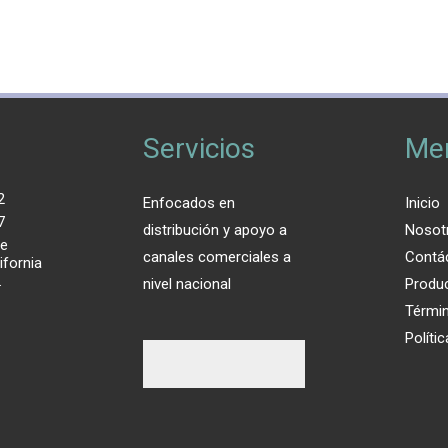
Servicios
Me
2
Enfocados en
Inicio
7
distribución y apoyo a
Nosot
de
canales comerciales a
Contá
ifornia
.
nivel nacional
Produ
Térmi
Políti