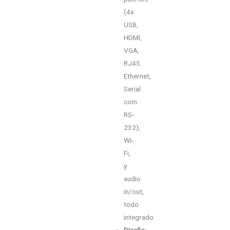
(4x
USB,
HDMI,
VGA,
RJ45
Ethernet,
Serial
com
RS-
232),
Wi-
Fi,
y
audio
in/out,
todo
integrado.
Diseño: