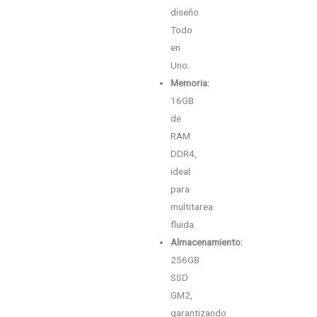
diseño
Todo
en
Uno.
Memoria:
16GB
de
RAM
DDR4,
ideal
para
multitarea
fluida.
Almacenamiento:
256GB
SSD
GM2,
garantizando