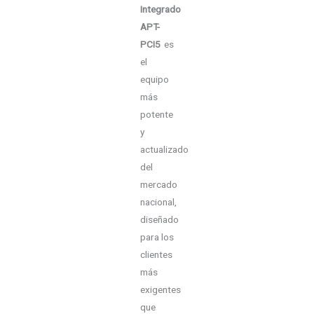
Integrado
APT-
PCI5
es
el
equipo
más
potente
y
actualizado
del
mercado
nacional,
diseñado
para los
clientes
más
exigentes
que