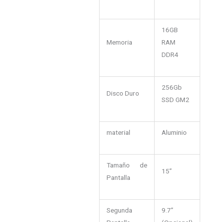
16GB
Memoria
RAM
DDR4
256Gb
Disco Duro
SSD GM2
material
Aluminio
Tamaño de
15”
Pantalla
Segunda
9.7”