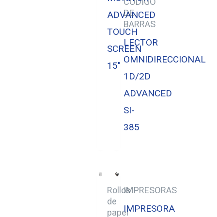
CODIGO
DE
ADVANCED
BARRAS
TOUCH
LECTOR
SCREEN
OMNIDIRECCIONAL
15″
1D/2D
ADVANCED
SI-
385
Rollos
IMPRESORAS
de
IMPRESORA
papel